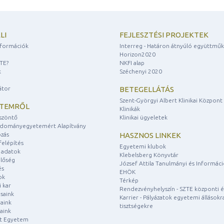
LI
FEJLESZTÉSI PROJEKTEK
információk
Interreg - Határon átnyúló együttmű
Horizon2020
ZTE?
NKFI alap
k
Széchenyi 2020
átor
BETEGELLÁTÁS
Szent-Györgyi Albert Klinikai Központ
ETEMRŐL
Klinikák
szöntő
Klinikai ügyeletek
udományegyetemért Alapítvány
zás
HASZNOS LINKEK
felépítés
Egyetemi klubok
 adatok
Klebelsberg Könyvtár
lőség
József Attila Tanulmányi és Informác
és
EHÖK
ok
Térkép
 kar
Rendezvényhelyszín - SZTE központi é
saink
Karrier - Pályázatok egyetemi állásokr
aink
tisztségekre
aink
át Egyetem