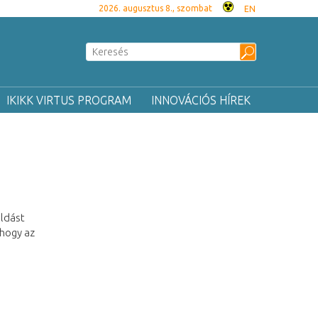
2026. augusztus 8., szombat
EN
IKIKK VIRTUS PROGRAM
INNOVÁCIÓS HÍREK
ldást
 hogy az