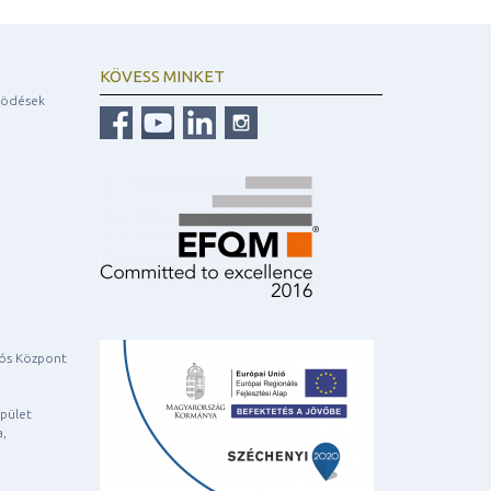
KÖVESS MINKET
ködések
iós Központ
pület
a,