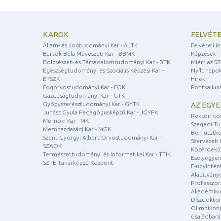
KAROK
FELVÉTE
Állam- és Jogtudományi Kar - ÁJTK
Felvételi 
Bartók Béla Művészeti Kar - BBMK
Képzések
Bölcsészet- és Társadalomtudományi Kar - BTK
Miért az S
Egészségtudományi és Szociális Képzési Kar -
Nyílt napo
ETSZK
Hírek
Fogorvostudományi Kar - FOK
Pontkalkul
Gazdaságtudományi Kar - GTK
Gyógyszerésztudományi Kar - GYTK
AZ EGY
Juhász Gyula Pedagógusképző Kar - JGYPK
Rektori kö
Mérnöki Kar - MK
Szegedi T
Mezőgazdasági Kar - MGK
Bemutatko
Szent-Györgyi Albert Orvostudományi Kar -
Szervezeti 
SZAOK
Közérdekű
Természettudományi és Informatikai Kar - TTIK
Esélyegyen
SZTE Tanárképző Központ
E-ügyintéz
Alapítvány
Professzori
Akadémiku
Díszdoktor
Olimpikonj
Családbar