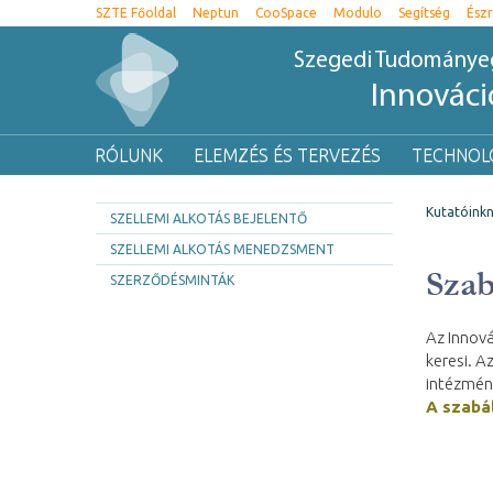
SZTE Főoldal
Neptun
CooSpace
Modulo
Segítség
Észr
Szegedi Tudomány
Innovác
RÓLUNK
ELEMZÉS ÉS TERVEZÉS
TECHNOL
Kutatóink
SZELLEMI ALKOTÁS BEJELENTŐ
SZELLEMI ALKOTÁS MENEDZSMENT
Szab
SZERZŐDÉSMINTÁK
Az Innov
keresi. A
intézmén
A szabál