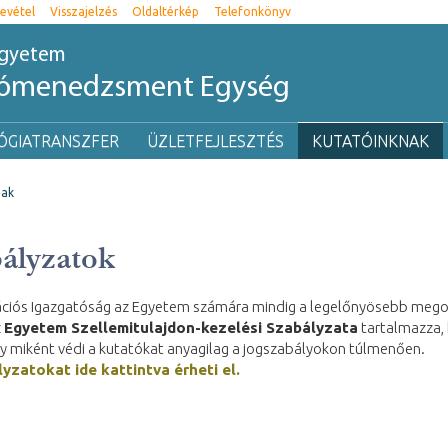
evétel
Visszajelzés
Oldaltérkép
Telefonkönyv
egyetem
iómenedzsment Egység
ÓGIATRANSZFER
ÜZLETFEJLESZTÉS
KUTATÓINKNAK
nak
ályzatok
ációs Igazgatóság az Egyetem számára mindig a legelőnyösebb mego
z
Egyetem Szellemitulajdon-kezelési Szabályzata
tartalmazza,
y miként védi a kutatókat anyagilag a jogszabályokon túlmenően.
yzatokat ide kattintva érheti el.