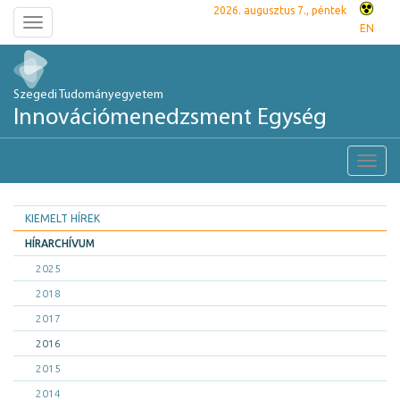
2026. augusztus 7., péntek
Toggle
EN
navigation
Szegedi Tudományegyetem
Innovációmenedzsment Egység
Toggl
navig
KIEMELT HÍREK
HÍRARCHÍVUM
2025
2018
2017
2016
2015
2014