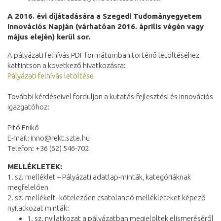
A 2016. évi díjátadására a Szegedi Tudományegyetem
Innovációs Napján (várhatóan 2016. április végén vagy
május elején) kerül sor.
A pályázati felhívás PDF formátumban történő letöltéséhez
kattintson a következő hivatkozásra:
Pályázati felhívás letöltése
További kérdéseivel forduljon a kutatás-fejlesztési és innovációs
igazgatóhoz:
Pitó Enikő
E-mail: inno@rekt.szte.hu
Telefon: +36 (62) 546-702
MELLÉKLETEK:
1. sz. melléklet – Pályázati adatlap-minták, kategóriáknak
megfelelően
2. sz. mellékelt- kötelezően csatolandó mellékleteket képező
nyilatkozat minták:
1. sz. nyilatkozat a pályázatban megjelöltek elismeréséről