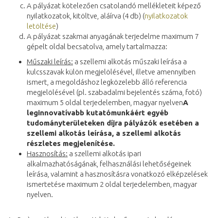
A pályázat kötelezően csatolandó mellékleteit képező
nyilatkozatok, kitöltve, aláírva (4 db) (
nyilatkozatok
letöltése
)
A pályázat szakmai anyagának terjedelme maximum 7
gépelt oldal becsatolva, amely tartalmazza:
Műszaki leírás:
a szellemi alkotás műszaki leírása a
kulcsszavak külön megjelölésével, illetve amennyiben
ismert, a megoldáshoz legközelebb álló referencia
megjelölésével (pl. szabadalmi bejelentés száma, fotó)
maximum 5 oldal terjedelemben, magyar nyelven
A
leginnovatívabb kutatómunkáért egyéb
tudományterületeken díjra pályázók esetében a
szellemi alkotás leírása, a szellemi alkotás
részletes megjelenítése.
Hasznosítás:
a szellemi alkotás ipari
alkalmazhatóságának, felhasználási lehetőségeinek
leírása, valamint a hasznosításra vonatkozó elképzelések
ismertetése maximum 2 oldal terjedelemben, magyar
nyelven.