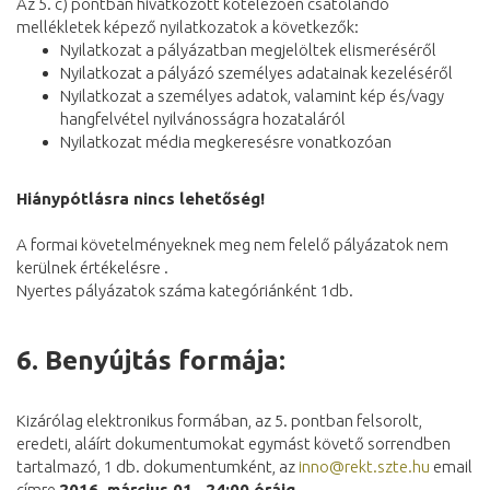
Az 5. c) pontban hivatkozott kötelezően csatolandó
mellékletek képező nyilatkozatok a következők:
Nyilatkozat a pályázatban megjelöltek elismeréséről
Nyilatkozat a pályázó személyes adatainak kezeléséről
Nyilatkozat a személyes adatok, valamint kép és/vagy
hangfelvétel nyilvánosságra hozataláról
Nyilatkozat média megkeresésre vonatkozóan
Hiánypótlásra nincs lehetőség!
A formai követelményeknek meg nem felelő pályázatok nem
kerülnek értékelésre .
Nyertes pályázatok száma kategóriánként 1db.
6.
Benyújtás formája:
Kizárólag elektronikus formában, az 5. pontban felsorolt,
eredeti, aláírt dokumentumokat egymást követő sorrendben
tartalmazó, 1 db. dokumentumként, az
inno@rekt.szte.hu
email
címre
2016. március 01., 24:00 óráig.