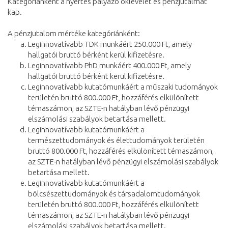
Kategóriánként a nyertes pályázó oklevelet és pénzjutalmat
kap.
A pénzjutalom mértéke kategóriánként:
Leginnovatívabb TDK munkáért 250.000 Ft, amely
hallgatói bruttó bérként kerül kifizetésre.
Leginnovatívabb PhD munkáért 400.000 Ft, amely
hallgatói bruttó bérként kerül kifizetésre.
Leginnovatívabb kutatómunkáért a műszaki tudományok
területén bruttó 800.000 Ft, hozzáférés elkülönített
témaszámon, az SZTE-n hatályban lévő pénzügyi
elszámolási szabályok betartása mellett.
Leginnovatívabb kutatómunkáért a
természettudományok és élettudományok területén
bruttó 800.000 Ft, hozzáférés elkülönített témaszámon,
az SZTE-n hatályban lévő pénzügyi elszámolási szabályok
betartása mellett.
Leginnovatívabb kutatómunkáért a
bölcsészettudományok és társadalomtudományok
területén bruttó 800.000 Ft, hozzáférés elkülönített
témaszámon, az SZTE-n hatályban lévő pénzügyi
elszámolási szabályok betartása mellett.