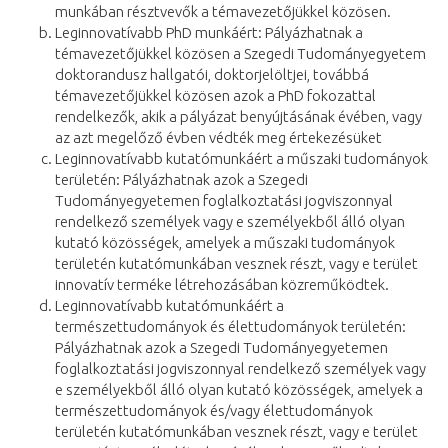
munkában résztvevők a témavezetőjükkel közösen.
Leginnovatívabb PhD munkáért: Pályázhatnak a
témavezetőjükkel közösen a Szegedi Tudományegyetem
doktorandusz hallgatói, doktorjelöltjei, továbbá
témavezetőjükkel közösen azok a PhD fokozattal
rendelkezők, akik a pályázat benyújtásának évében, vagy
az azt megelőző évben védték meg értekezésüket
Leginnovatívabb kutatómunkáért a műszaki tudományok
területén: Pályázhatnak azok a Szegedi
Tudományegyetemen foglalkoztatási jogviszonnyal
rendelkező személyek vagy e személyekből álló olyan
kutató közösségek, amelyek a műszaki tudományok
területén kutatómunkában vesznek részt, vagy e terület
innovatív terméke létrehozásában közreműködtek.
Leginnovatívabb kutatómunkáért a
természettudományok és élettudományok területén:
Pályázhatnak azok a Szegedi Tudományegyetemen
foglalkoztatási jogviszonnyal rendelkező személyek vagy
e személyekből álló olyan kutató közösségek, amelyek a
természettudományok és/vagy élettudományok
területén kutatómunkában vesznek részt, vagy e terület