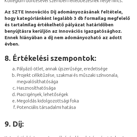
Kollégium döntésével szemben fellebbezésnek helye nincs.
Az SZTE Innovációs Díj adományozásának feltétele,
hogy kategóriánként legalább 3 db formailag megfelelő
és tartalmilag értékelhető pályázat határidőben
benyújtásra kerüljön az Innovációs Igazgatósághoz.
Ennek hiányában a díj nem adományozható az adott
évben.
8.
Értékelési szempontok:
Pályázó ötlet, annak újszerűsége, eredetisége
Projekt célkitűzése, szakmai és műszaki színvonala,
megvalósíthatósága
Hasznosíthatósága
Piaci igények, lehetőségek
Megoldás kidolgozottsági foka
Potenciális társadalmi hatása
9. Díj: