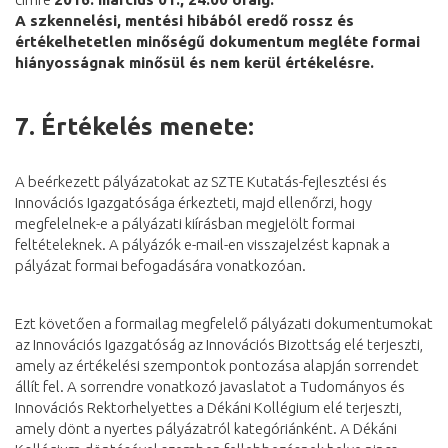
A szkennelési, mentési hibából eredő rossz és
értékelhetetlen minőségű dokumentum megléte formai
hiányosságnak minősül és nem kerül értékelésre.
7.
Értékelés menete:
A beérkezett pályázatokat az SZTE Kutatás-fejlesztési és
Innovációs Igazgatósága érkezteti, majd ellenőrzi, hogy
megfelelnek-e a pályázati kiírásban megjelölt formai
feltételeknek. A pályázók e-mail-en visszajelzést kapnak a
pályázat formai befogadására vonatkozóan.
Ezt követően a formailag megfelelő pályázati dokumentumokat
az Innovációs Igazgatóság az Innovációs Bizottság elé terjeszti,
amely az értékelési szempontok pontozása alapján sorrendet
állít fel. A sorrendre vonatkozó javaslatot a Tudományos és
Innovációs Rektorhelyettes a Dékáni Kollégium elé terjeszti,
amely dönt a nyertes pályázatról kategóriánként. A Dékáni