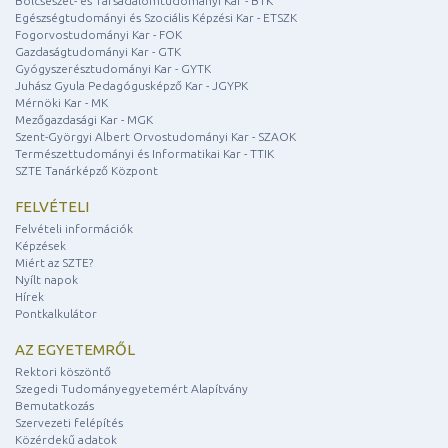
Bölcsészet- és Társadalomtudományi Kar - BTK
Egészségtudományi és Szociális Képzési Kar - ETSZK
Fogorvostudományi Kar - FOK
Gazdaságtudományi Kar - GTK
Gyógyszerésztudományi Kar - GYTK
Juhász Gyula Pedagógusképző Kar - JGYPK
Mérnöki Kar - MK
Mezőgazdasági Kar - MGK
Szent-Györgyi Albert Orvostudományi Kar - SZAOK
Természettudományi és Informatikai Kar - TTIK
SZTE Tanárképző Központ
FELVÉTELI
Felvételi információk
Képzések
Miért az SZTE?
Nyílt napok
Hírek
Pontkalkulátor
AZ EGYETEMRŐL
Rektori köszöntő
Szegedi Tudományegyetemért Alapítvány
Bemutatkozás
Szervezeti felépítés
Közérdekű adatok