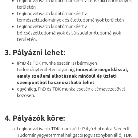
Leginnovatívabb kutatómunkáért a műszaki tudományok
területén
Leginnovatívabb kutatómunkáért a
természettudományok és élettudományok területén
Leginnovatívabb kutatómunkáért a
bölcsészettudományok és társadalomtudományok
területén.
3.
Pályázni lehet:
(PhD és TDK munka esetén is) bármilyen
tudományterületen olyan
új, innovatív megoldással,
amely szellemi alkotásnak minősül és üzleti
szempontból hasznosítható lehet
egyénileg, PhD és TDK munka esetén a témavezetővel
közösen.
4.
Pályázók köre:
Leginnovatívabb TDK munkáért: Pályázhatnak a Szegedi
Tudományegyetemmel hallgatói jogviszonyban álló, TDK