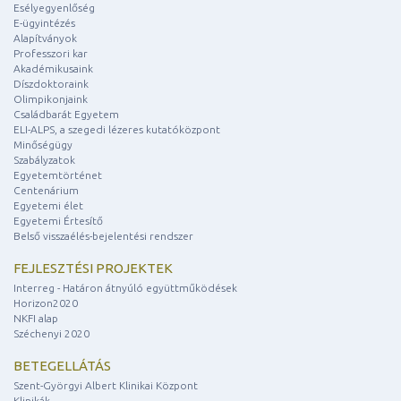
Esélyegyenlőség
E-ügyintézés
Alapítványok
Professzori kar
Akadémikusaink
Díszdoktoraink
Olimpikonjaink
Családbarát Egyetem
ELI-ALPS, a szegedi lézeres kutatóközpont
Minőségügy
Szabályzatok
Egyetemtörténet
Centenárium
Egyetemi élet
Egyetemi Értesítő
Belső visszaélés-bejelentési rendszer
FEJLESZTÉSI PROJEKTEK
Interreg - Határon átnyúló együttműködések
Horizon2020
NKFI alap
Széchenyi 2020
BETEGELLÁTÁS
Szent-Györgyi Albert Klinikai Központ
Klinikák