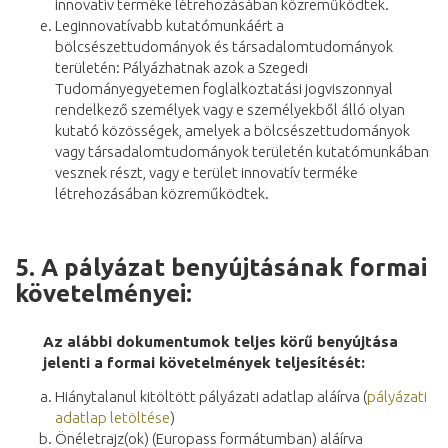
innovatív terméke létrehozásában közreműködtek.
Leginnovatívabb kutatómunkáért a
bölcsészettudományok és társadalomtudományok
területén: Pályázhatnak azok a Szegedi
Tudományegyetemen foglalkoztatási jogviszonnyal
rendelkező személyek vagy e személyekből álló olyan
kutató közösségek, amelyek a bölcsészettudományok
vagy társadalomtudományok területén kutatómunkában
vesznek részt, vagy e terület innovatív terméke
létrehozásában közreműködtek.
5.
A pályázat benyújtásának formai
követelményei:
Az alábbi dokumentumok teljes körű benyújtása
jelenti a formai követelmények teljesítését:
Hiánytalanul kitöltött pályázati adatlap aláírva (
pályázati
adatlap letöltése
)
Önéletrajz(ok) (Europass formátumban) aláírva