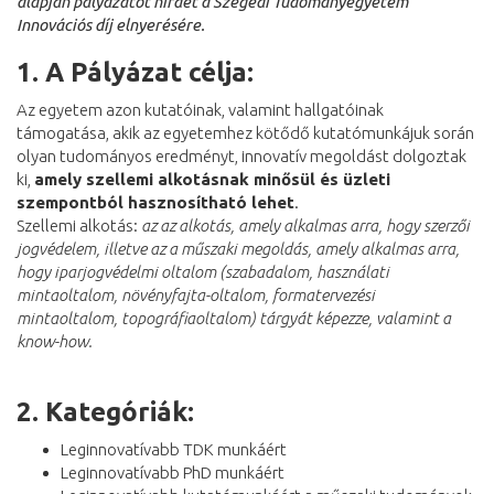
alapján pályázatot hirdet a Szegedi Tudományegyetem
Innovációs díj elnyerésére.
1.
A Pályázat célja:
Az egyetem azon kutatóinak, valamint hallgatóinak
támogatása, akik az egyetemhez kötődő kutatómunkájuk során
olyan tudományos eredményt, innovatív megoldást dolgoztak
ki,
amely szellemi alkotásnak minősül és üzleti
szempontból hasznosítható lehet
.
Szellemi alkotás:
az az alkotás, amely alkalmas arra, hogy szerzői
jogvédelem, illetve az a műszaki megoldás, amely alkalmas arra,
hogy iparjogvédelmi oltalom (szabadalom, használati
mintaoltalom, növényfajta-oltalom, formatervezési
mintaoltalom, topográfiaoltalom) tárgyát képezze, valamint a
know-how.
2.
Kategóriák:
Leginnovatívabb TDK munkáért
Leginnovatívabb PhD munkáért