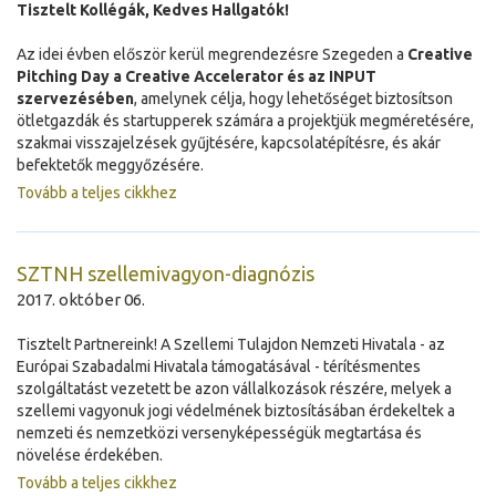
Tisztelt Kollégák, Kedves Hallgatók!
Az idei évben először kerül megrendezésre Szegeden a
Creative
Pitching Day a Creative Accelerator és az INPUT
szervezésében
, amelynek célja, hogy lehetőséget biztosítson
ötletgazdák és startupperek számára a projektjük megméretésére,
szakmai visszajelzések gyűjtésére, kapcsolatépítésre, és akár
befektetők meggyőzésére.
Tovább a teljes cikkhez
SZTNH szellemivagyon-diagnózis
2017. október 06.
Tisztelt Partnereink! A Szellemi Tulajdon Nemzeti Hivatala - az
Európai Szabadalmi Hivatala támogatásával - térítésmentes
szolgáltatást vezetett be azon vállalkozások részére, melyek a
szellemi vagyonuk jogi védelmének biztosításában érdekeltek a
nemzeti és nemzetközi versenyképességük megtartása és
növelése érdekében.
Tovább a teljes cikkhez