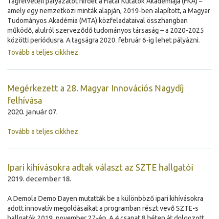
Tagfelvételi pályázatot hirdet a Fiatal Kutatók Akadémiája (FKA) –
amely egy nemzetközi minták alapján, 2019-ben alapított, a Magyar
Tudományos Akadémia (MTA) közfeladataival összhangban
működő, alulról szerveződő tudományos társaság – a 2020-2025
közötti periódusra. A tagságra 2020. február 6-ig lehet pályázni.
Tovább a teljes cikkhez
Megérkezett a 28. Magyar Innovációs Nagydíj
felhívása
2020. január 07.
Tovább a teljes cikkhez
Ipari kihívásokra adtak választ az SZTE hallgatói
2019. december 18.
A Demola Demo Dayen mutatták be a különböző ipari kihívásokra
adott innovatív megoldásaikat a programban részt vevő SZTE-s
hallgatók 2019. november 27-én. A 4 csapat 8 héten át dolgozott