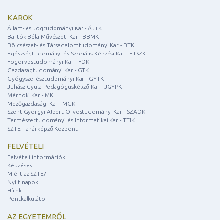
KAROK
Állam- és Jogtudományi Kar - ÁJTK
Bartók Béla Művészeti Kar - BBMK
Bölcsészet- és Társadalomtudományi Kar - BTK
Egészségtudományi és Szociális Képzési Kar - ETSZK
Fogorvostudományi Kar - FOK
Gazdaságtudományi Kar - GTK
Gyógyszerésztudományi Kar - GYTK
Juhász Gyula Pedagógusképző Kar - JGYPK
Mérnöki Kar - MK
Mezőgazdasági Kar - MGK
Szent-Györgyi Albert Orvostudományi Kar - SZAOK
Természettudományi és Informatikai Kar - TTIK
SZTE Tanárképző Központ
FELVÉTELI
Felvételi információk
Képzések
Miért az SZTE?
Nyílt napok
Hírek
Pontkalkulátor
AZ EGYETEMRŐL