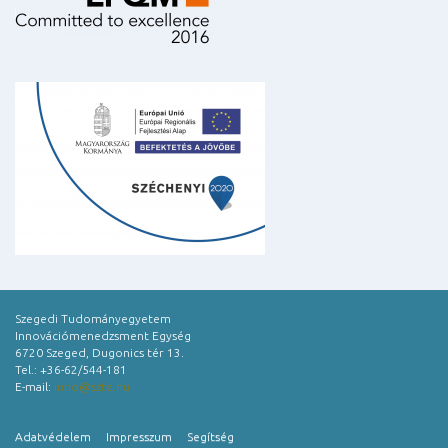
Szegedi Tudományegyetem
Innovációmenedzsment Egység
6720 Szeged, Dugonics tér 13.
Tel.: +36-62/544-181
E-mail:
inno@szte.hu
Adatvédelem
Impresszum
Segítség