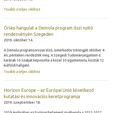
Tovább a teljes cikkhez
Óriási hangulat a Demola program őszi nyitó
rendezvényén Szegeden
2019. október 14.
A Demola programsorozat első, ismerkedős tréningjét október 4-
én, pénteken rendezték meg. A Szegedi Tudományegyetem 6
karának 16 szakját képviselte a közel 30 egyetemista, köztük 12
külföldi hallgató.
Tovább a teljes cikkhez
Horizon Europe – az Európai Unió következő
kutatási és innovációs keretprogramja
2019. szeptember 18.
2019 áprilisában az Európai Parlament jóváhagyta a 2021-2027