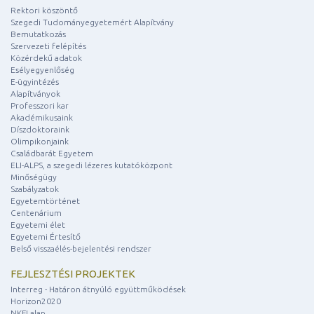
Rektori köszöntő
Szegedi Tudományegyetemért Alapítvány
Bemutatkozás
Szervezeti felépítés
Közérdekű adatok
Esélyegyenlőség
E-ügyintézés
Alapítványok
Professzori kar
Akadémikusaink
Díszdoktoraink
Olimpikonjaink
Családbarát Egyetem
ELI-ALPS, a szegedi lézeres kutatóközpont
Minőségügy
Szabályzatok
Egyetemtörténet
Centenárium
Egyetemi élet
Egyetemi Értesítő
Belső visszaélés-bejelentési rendszer
FEJLESZTÉSI PROJEKTEK
Interreg - Határon átnyúló együttműködések
Horizon2020
NKFI alap