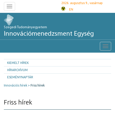
2026. augusztus 9., vasárnap
Toggle
EN
navigation
Szegedi Tudományegyetem
Innovációmenedzsment Egység
Toggl
navig
KIEMELT HÍREK
HÍRARCHÍVUM
ESEMÉNYNAPTÁR
Innovációs hírek
Friss hírek
Friss hírek