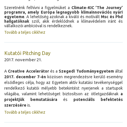
Szeretnénk felhívni a figyelmüket a
Climate-KIC ’The Journey’
programra, amely Európa legnagyobb klimainnovációs nyári
egyeteme
. A lehetőség azoknak a kiváló és motívált
Msc és Phd
hallgatóknak
szól, akik érdeklődnek a klímavédelem iránt és
vállalkozói ambícióval is rendelkeznek.
Tovább a teljes cikkhez
Kutatói Pitching Day
2017. november 21.
A
Creative Accelerátor
és a
Szegedi Tudományegyetem
által
2017. december 7-én
közösen megrendezésre kerülő esemény
elsődleges célja, hogy az Egyetem aktív kutatási tevékenységgel
rendelkező kutatói mélyebb betekintést nyerjenek a startupok
világába, valamint lehetőséget biztosítson az ötletgazdáknak
a
projektjük bemutatására
és
potenciális befektetés
szerzésére
is.
Tovább a teljes cikkhez