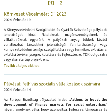
[1]
2
Környezet Védelméért Díj 2023
2024. február 19.
A Környezetvédelmi Szolgáltatók és Gyártók Szövetsége pályázati
lehetőséget kínál fiataloknak, magánszemélyeknek és
vállalkozóknak egyaránt. A pályázati anyag többek között
vonatkozhat társadalmi jelentőségű, fenntarthatósági vagy
környezetvédelmi témájú szolgáltatásra vagy termékre, aktivitásra,
oktatási tevékenységre, kutatásra és fejlesztésre, TDK dolgozatra
vagy akár startup projektre is.
Tovább a teljes cikkhez
Pályázati felhívás szociális vállalkozások számára
2024. február 14.
Az Európai Bizottság pályázatot hirdet „
Actions to boost the
development of finance markets for social enterprises
”
néven, amelynek célja, hogy azonosítsa, fejlessze, támogassa és